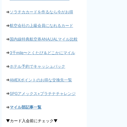
⇒
ソラチカカードを作るなら今がお得
⇒
航空会社の上級会員になれるカード
⇒
国内線特典航空券ANA/JALマイル比較
⇒
3千mile〜とくたび＆どこかにマイル
⇒
ホテル予約でキャッシュバック
⇒
AMEXポイントのお得な交換先一覧
⇒
SPGアメックス+プラチナチャレンジ
⇒
マイル部記事一覧
▼カード入会前にチェック▼