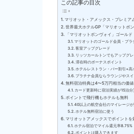
この記事の目次
マリオット・アメックス・プレミア
世界最大ホテルGP「マリオットボ
「マリオットボンヴォイ」ゴールド
マリオットのゴールド会員・プラ
客室アップグレード
リッツカールトンでもアップグレ
滞在時のボーナスポイント
ホテルレストラン・バー割引+高
プラチナ会員ならラウンジやスイ
無料宿泊特典は4〜5万円相当の価値
カード更新時に宿泊実績が15泊分
ポイントで飛行機もホテルも無料
40以上の航空会社のマイレージ
ホテル無料宿泊に使う
マリオットアメックスでポイントを
ホテル宿泊でマイル還元率8.75%
ポイントは購入できます