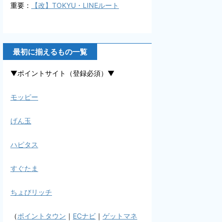
重要：
【改】TOKYU・LINEルート
最初に揃えるもの一覧
▼ポイントサイト（登録必須）▼
モッピー
げん玉
ハピタス
すぐたま
ちょびリッチ
（
ポイントタウン
｜
ECナビ
｜
ゲットマネ