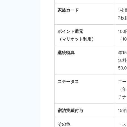
家族カード
1枚
2枚目
ポイント還元
100
（マリオット利用）
（10
継続特典
年1
無料
50,
ステータス
ゴー
（年
チナ
宿泊実績付与
15泊
その他
・ス