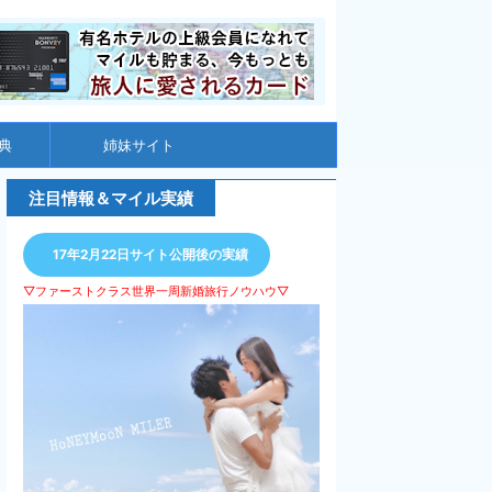
典
姉妹サイト
注目情報＆マイル実績
17年2月22日サイト公開後の実績
▽ファーストクラス世界一周新婚旅行ノウハウ▽