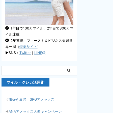
1年目で100万マイル、2年目で300万マ
イル達成
2年連続、ファースト＆ビジネス夫婦世
界一周（
特集サイト
）
▶SNS：
Twitter
｜
LINE@
マイル・クレカ活用術
⇒
旅好き最強！SPGアメックス
⇒
ANAアメックス大型キャンペーン