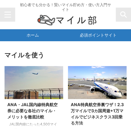
初心者でも分かる！賢いマイル貯め方・使い方入門サ
イト
ホーム
必須ポイントサイト
マイルを使う
2019/6/11
2018/9/26
ANA・JAL国内線特典航空
ANA特典航空券裏ワザ！2.3
券に必要な各社のマイル・
万マイルで3カ国周遊+1万マ
メリットを徹底比較
イルでビジネスクラス3回乗
る方法
JAL国内線にたった4,500マイ
ルで乗れていたブリティッシュ・
前回、こちらの記事（海外旅行