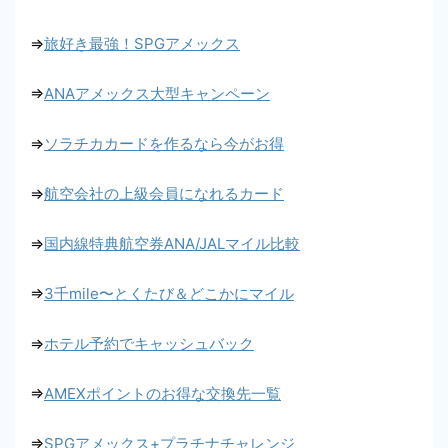
⇒
旅好き最強！SPGアメックス
⇒
ANAアメックス大型キャンペーン
⇒
ソラチカカードを作るなら今がお得
⇒
航空会社の上級会員になれるカード
⇒
国内線特典航空券ANA/JALマイル比較
⇒
3千mile〜とくたび＆どこかにマイル
⇒
ホテル予約でキャッシュバック
⇒
AMEXポイントのお得な交換先一覧
⇒
SPGアメックス+プラチナチャレンジ