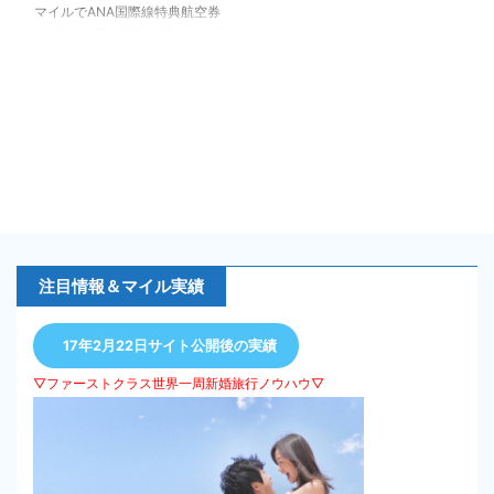
方！海外旅行に国内旅行をプラス
相当の旅行です・・・。 SPGの
マイルでANA国際線特典航空券
ANAマイルにはルールが存在し
ポイント「スターポイント」は使
を発券する際、国際空港までの国
ていて、ルールの範囲であれば、
い方によって大きく価値が異なっ
内路線はマイル追加なしで発券で
色々 …
てきます。スターポイ …
きるので、地方在住者にとっては
有り難い。また地方に住んでいて
も色んなアレンジができるので、
いくつかのパターンを紹介しま
す。 ※記事では日本⇔ソウルの
必要マイル往復15,000マイル
（レギュラーシーズン）を元にシ
ュミレーションしています。ロー
シーズンなら12,000マイルでOK
です。 地方在住者も嬉しい！国
注目情報＆マイル実績
内線マイル追加無し まずは一番
オーソドックスな例です。 例え
ば、愛媛県の …
17年2月22日サイト公開後の実績
▽ファーストクラス世界一周新婚旅行ノウハウ▽