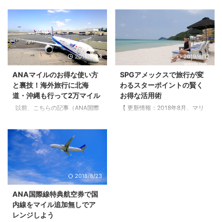
エアウェイズ（BA）のマイレー
に北海道・沖縄も行って2万マイ
ジが遂に改悪となってしまいまし
ル）で、ANA特典航空券のお得な
た。 そこで、国内線のANA便、
使い方をご紹介しましたが、記事
JAL便に必要な主要各社の必要マ
の反響が良かったので、今回はそ
イル数や利用条件、メリット・デ
の時の選択肢として最後まで悩ん
2018/8/23
2019/6/12
メリットなどを比較することにし
だ”もうひとつのルート”を紹介し
ました。 この記事を読むこと
たいと思います。 ANAマイルを
ANAマイルのお得な使い方
SPGアメックスで旅行が変
で、ANA・JAL国内線特典航空券
使ったお得な特典航空券に交換す
と裏技！海外旅行に北海
わるスターポイントの賢く
に交換するのに最もお得なマイレ
る方法や裏技をシェアしますの
道・沖縄も行って2万マイル
お得な活用術
ージが分かり、各社のマイレージ
で、是非参考にして、おトクなマ
を貯める方法が分かります。
イルライフに活かしてください
以前、こちらの記事（ANA国際
【 更新情報：2018年8月、マリ
2019年5月BAマイル改悪、JAL国
ね。 ANAマイル、国際特典航空
線特典航空券で国内線をマイル追
オットリワードとSPGが統合し、
内線6,000Aviosに 短距離路線に
券のおトクな交換方法 ANAマイ
加無しでアレンジしよう）で、初
新プログラムに移行します。それ
おいて …
ルにはルールが存在していて、ル
めての方でもアレンジしやすい
により、2018年8月からのSPGア
ールの範囲であ …
ANA特典航空券のお得な使い方を
メックスの特典内容にも変更があ
ご紹介しました。 今回、モッピ
ります。詳しくはこちらをご覧く
ーで獲得したANA20,000マイル
ださい。】 「SPGアメックスを
2018/8/23
（+α）で、グアム+北海道+宮古
所有してから旅行スタイルが変わ
島（沖縄）に旅行してきました。
りました」 JALビジネスクラスで
ANA国際線特典航空券で国
マイルを使ったお得な特典航空券
行くリゾート旅行が90,000スタ
内線をマイル追加無しでア
に交換する方法や裏技をシェアし
ーポイントで実現したのですか
レンジしよう
ます。 ANAマイルのお得な使い
ら！恐らく、夫婦で60〜100万円